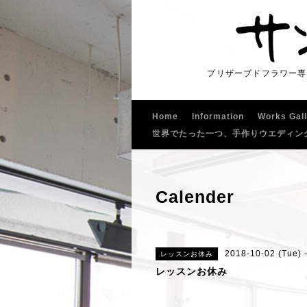
プリザーブドフラワー専
Home
Information
Works Gal
世界でたった一つ、手作りウエディン
Calender
2018-10-02 (Tue) 
レッスンお休み
レッスンお休み