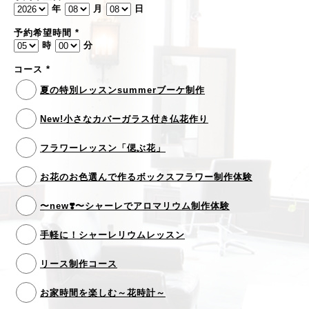
年
月
日
予約希望時間
*
時
分
コース
*
夏の特別レッスンsummerブーケ制作
New!小さなカバーガラス付き仏花作り
フラワーレッスン「偲ぶ花」
お花のお色選んで作るボックスフラワー制作体験
〜new❣️〜シャーレでアロマリウム制作体験
手軽に！シャーレリウムレッスン
リース制作コース
お家時間を楽しむ～花時計～