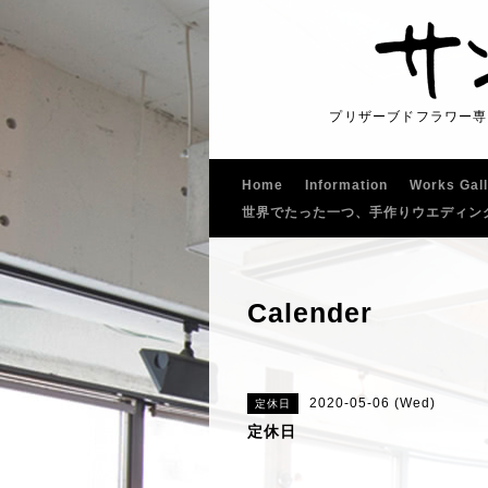
プリザーブドフラワー専
Home
Information
Works Gal
世界でたった一つ、手作りウエディン
Calender
2020-05-06 (Wed)
定休日
定休日