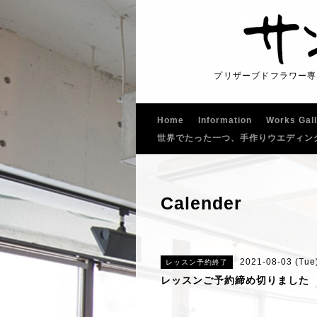
プリザーブドフラワー専
Home
Information
Works Gal
世界でたった一つ、手作りウエディン
Calender
2021-08-03 (Tue)
レッスン予約終了
レッスンご予約締め切りました