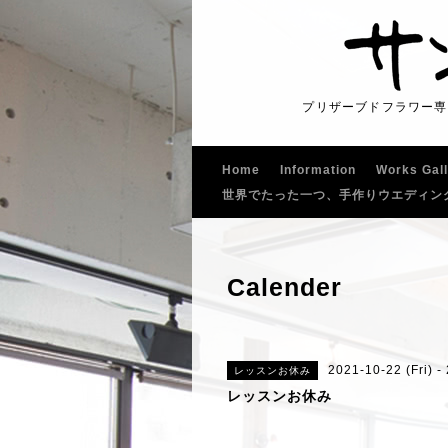
プリザーブドフラワー専
Home
Information
Works Gal
世界でたった一つ、手作りウエディン
Calender
2021-10-22 (Fri) -
レッスンお休み
レッスンお休み