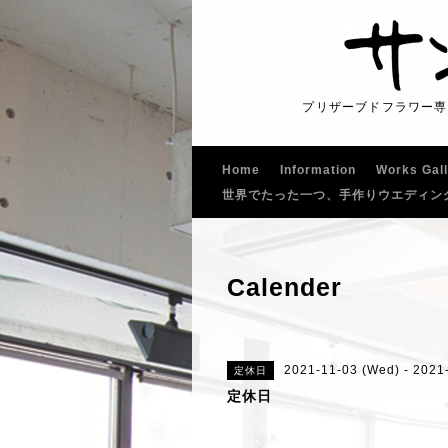
プリザーブドフラワー専
Home
Information
Works Gal
世界でたった一つ、手作りウエディン
Calender
2021-11-03 (Wed) - 2021
定休日
定休日