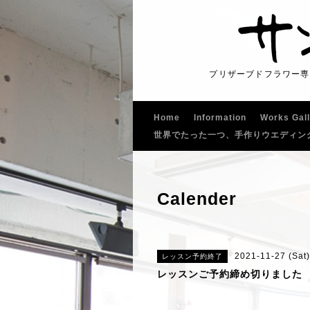
プリザーブドフラワー専
Home
Information
Works Gal
世界でたった一つ、手作りウエディン
Calender
2021-11-27 (Sat)
レッスン予約終了
レッスンご予約締め切りました