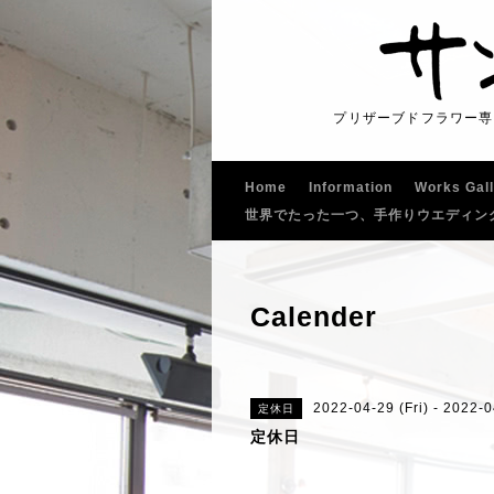
プリザーブドフラワー専
Home
Information
Works Gal
世界でたった一つ、手作りウエディン
Calender
2022-04-29 (Fri) - 2022-0
定休日
定休日