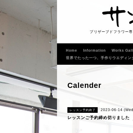
プリザーブドフラワー専
Home
Information
Works Gal
世界でたった一つ、手作りウエディン
Calender
2023-06-14 (Wed
レッスン予約終了
レッスンご予約締め切りました