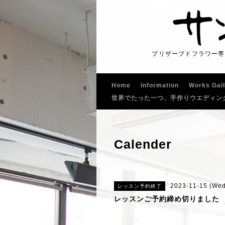
プリザーブドフラワー専
Home
Information
Works Gal
世界でたった一つ、手作りウエディン
Calender
2023-11-15 (Wed
レッスン予約終了
レッスンご予約締め切りました