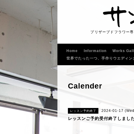
プリザーブドフラワー専
Home
Information
Works Gal
世界でたった一つ、手作りウエディン
Calender
2024-01-17 (Wed
レッスン予約終了
レッスンご予約受付終了しまし