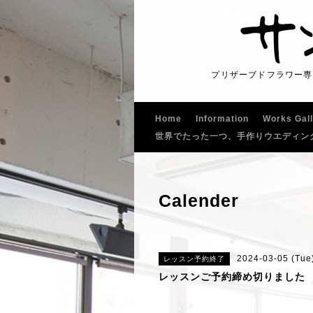
プリザーブドフラワー専
Home
Information
Works Gal
世界でたった一つ、手作りウエディン
Calender
2024-03-05 (Tue)
レッスン予約終了
レッスンご予約締め切りました