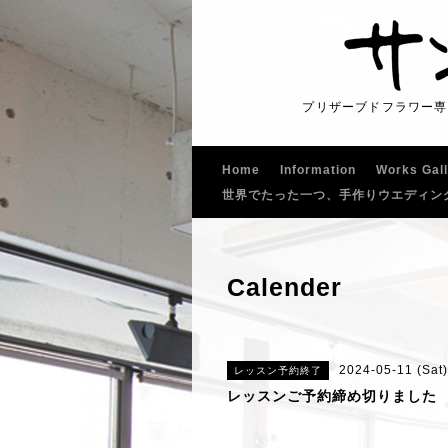
プリザーブドフラワー専
Home
Information
Works Gal
世界でたった一つ、手作りウエディン
Calender
2024-05-11 (Sat)
レッスン予約終了
レッスンご予約締め切りました