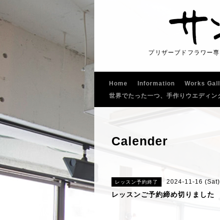
プリザーブドフラワー専
Home
Information
Works Gal
世界でたった一つ、手作りウエディン
Calender
2024-11-16 (Sat)
レッスン予約終了
レッスンご予約締め切りました