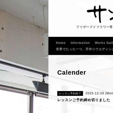
プリザーブドフラワー専
Home
Information
Works Gal
世界でたった一つ、手作りウエディン
Calender
2025-12-29 (Mon
レッスン予約終了
レッスンご予約締め切りました