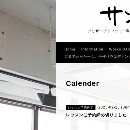
プリザーブドフラワー専
Home
Information
Works Gal
世界でたった一つ、手作りウエディン
Calender
2025-09-28 (Sun
レッスン予約終了
レッスンご予約締め切りました