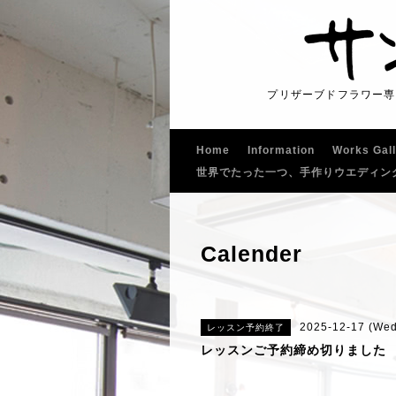
プリザーブドフラワー専
Home
Information
Works Gal
世界でたった一つ、手作りウエディン
Calender
2025-12-17 (Wed
レッスン予約終了
レッスンご予約締め切りました