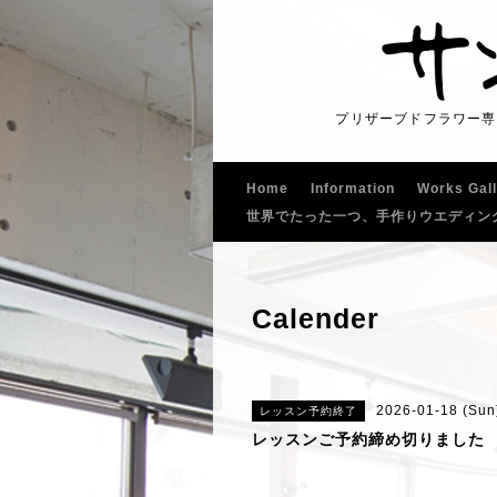
プリザーブドフラワー専
Home
Information
Works Gal
世界でたった一つ、手作りウエディン
Calender
2026-01-18 (Sun
レッスン予約終了
レッスンご予約締め切りました