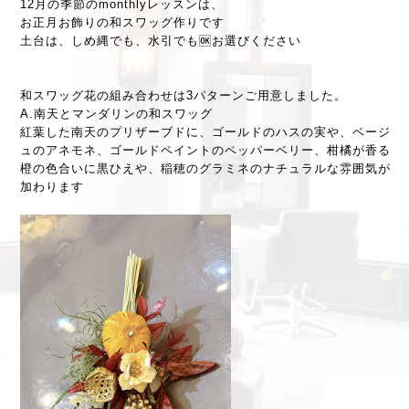
12月の季節のmonthlyレッスンは、
お正月お飾りの和スワッグ作りです
土台は、しめ縄でも、水引でも🆗お選びください
和スワッグ花の組み合わせは3パターンご用意しました。
A.南天とマンダリンの和スワッグ
紅葉した南天のプリザーブドに、ゴールドのハスの実や、ベージ
ュのアネモネ、ゴールドペイントのペッパーベリー、柑橘が香る
橙の色合いに黒ひえや、稲穂のグラミネのナチュラルな雰囲気が
加わります