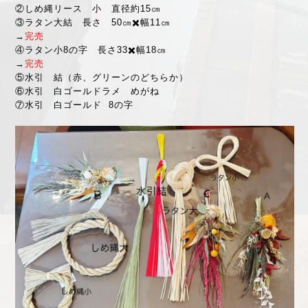
②しめ縄リース 小 直径約15㎝
③ラタン大結 長さ 50㎝✖️幅11㎝
→
完売
④ラタン小8の字 長さ33✖️幅18㎝
→
完売
⑤水引 結（赤、グリーンのどちらか）
⑥水引 白ゴールドラメ めがね
⑦水引 白ゴールド 8の字