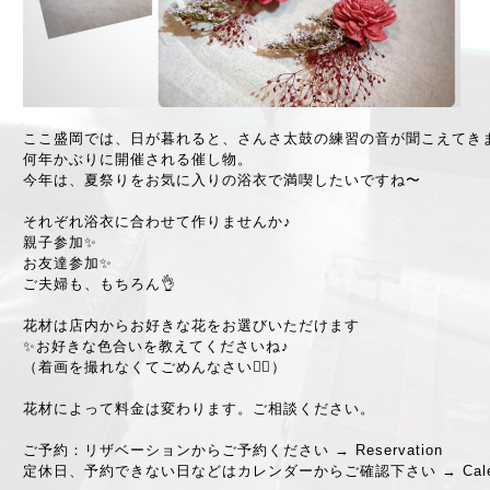
ここ盛岡では、日が暮れると、さんさ太鼓の練習の音が聞こえてき
何年かぶりに開催される催し物。
今年は、夏祭りをお気に入りの浴衣で満喫したいですね〜
それぞれ浴衣に合わせて作りませんか♪
親子参加✨
お友達参加✨
ご夫婦も、もちろん👌
花材は店内からお好きな花をお選びいただけます
✨お好きな色合いを教えてくださいね♪
（着画を撮れなくてごめんなさい🙇‍♀️）
花材によって料金は変わります。ご相談ください。
ご予約：リザベーションからご予約ください →
Reservation
定休日、予約できない日などはカレンダーからご確認下さい →
Cal