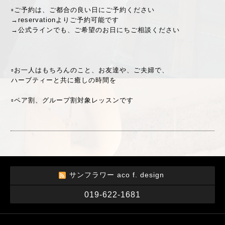
▫︎ご予約は、ご都合の良い日にご予約ください
→
reservation
よりご予約可能です
→
公式ライン
でも、ご希望のお日にちご相談ください
▫︎お一人はもちろんのこと、お友達や、ご夫婦で、
ハーブティーと共に癒しの時間を
▫︎ペア割、グループ割対象レッスンです
サンフラワー aco f. design
019-622-1681