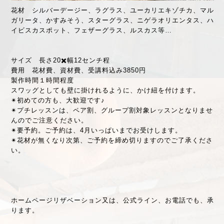
花材 シルバーデージー、ラグラス、ユーカリエキゾチカ、マル
ガリータ、かすみそう、スターグラス、ニゲラオリエンタス、ハ
イビスカスポット、フェザーグラス、ルスカス等…
サイズ 長さ20✖️幅12センチ程
費用 花材費、資材費、受講料込み3850円
製作時間１時間程度
スワッグとしても壁に掛けれるように、かけ紐を付けます。
✴︎初めての方も、大歓迎です♪
✴︎プチレッスンは、ペア割、グループ割対象レッスンとなりませ
んのでご注意ください。
✴︎要予約。ご予約は、4月いっぱいまでお受けします。
✴︎花材が無くなり次第、ご予約を締め切りますのでご了承くださ
い。
ホームページリザベーション又は、公式ライン、お電話でも、承
ります。